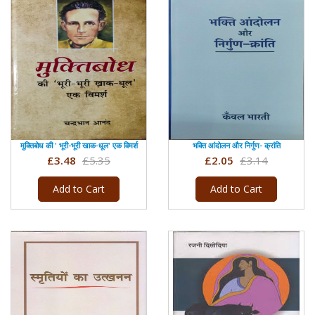
मुक्तिबोध की ' भूरी-भूरी खाक-धूल' एक विमर्श
भक्ति आंदोलन और निर्गुण- क्रांति
£3.48
£5.35
£2.05
£3.14
Add to Cart
Add to Cart