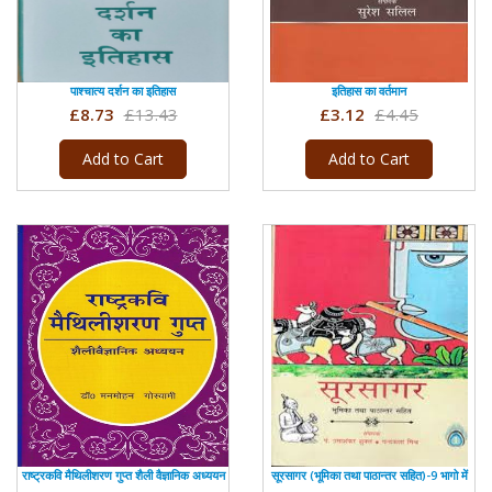
पाश्चात्य दर्शन का इतिहास
इतिहास का वर्तमान
£8.73
£13.43
£3.12
£4.45
Add to Cart
Add to Cart
राष्ट्रकवि मैथिलीशरण गुप्त शैली वैज्ञानिक अध्ययन
सूरसागर (भूमिका तथा पाठान्तर सहित)-9 भागो में