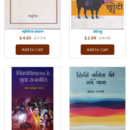
स्मृतियों का उत्खनन
छोटी बहु
£4.65
£7.14
£2.89
£4.45
Add to Cart
Add to Cart