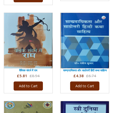
वैश्विक संदर्भ में राम
साम्प्रदायिकता और साठोत्तरी हिंदी कथा साहित्य
£5.81
£8.94
£4.38
£6.74
Add to Cart
Add to Cart