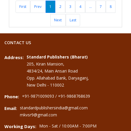
First
Prev
1
2
3
4
...
7
8
Next
Last
CONTACT US
Standard Publishers (Bharat)
Address:
205, Kiran Mansion,
4834/24, Main Ansari Road
Opp. Allahabad Bank, Daryaganj,
New Delhi - 110002
+91-9871009093 / +91-9868768639
Phone:
standardpublishersindia@gmail.com
Email:
mkvsr9@gmail.com
Mon - Sat / 10:00AM - 7:00PM
Working Days: