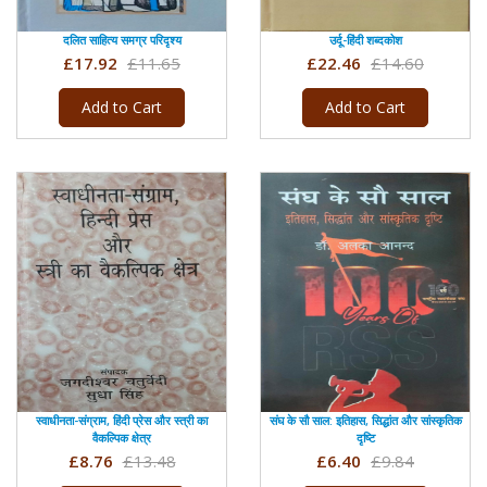
दलित साहित्य समग्र परिदृश्य
उर्दू-हिंदी शब्दकोश
£17.92
£11.65
£22.46
£14.60
Add to Cart
Add to Cart
स्वाधीनता-संग्राम, हिंदी प्रेस और स्त्री का
संघ के सौ साल: इतिहास, सिद्धांत और सांस्कृतिक
वैकल्पिक क्षेत्र
दृष्टि
£8.76
£13.48
£6.40
£9.84