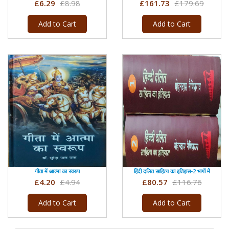
£6.29
£8.98
£161.73
£179.69
Add to Cart
Add to Cart
गीता में आत्मा का स्वरुप
हिंदी दलित साहित्य का इतिहास-2 भागों में
£4.20
£4.94
£80.57
£116.76
Add to Cart
Add to Cart