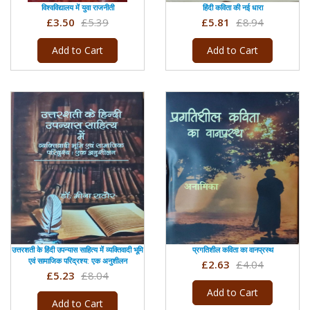
विश्वविद्यालय में युवा राजनीती
हिंदी कविता की नई धारा
£3.50
£5.39
£5.81
£8.94
Add to Cart
Add to Cart
उत्तरशती के हिंदी उपन्यास साहित्य में व्यक्तिवादी भूमि
प्रगतिशील कविता का वानप्रस्थ
एवं सामाजिक परिद्रश्य: एक अनुशीलन
£2.63
£4.04
£5.23
£8.04
Add to Cart
Add to Cart